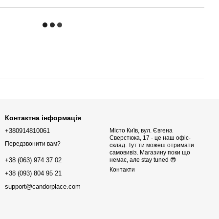
Контактна інформація
+380914810061
Місто Київ, вул. Євгена
Сверстюка, 17 - це наш офіс-
Передзвонити вам?
склад. Тут ти можеш отримати
самовивіз. Магазину поки що
немає, але stay tuned 😎
+38 (063) 974 37 02
Контакти
+38 (093) 804 95 21
support@candorplace.com