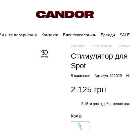
бмін та повернення
Контакти
Блог сексологинь
Бренди
SALE
Секс Шоп
Секс-іграшки
Стимуля
Стимулятор для з
Spot
В наявності
Артикул: 622025
На
2 125 грн
Ввійти
для відображення нак
%
Колір