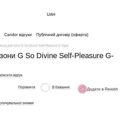
UAH
Candor відгуки
Публічний договір (оферта)
тор для зони G So Divine Self-Pleasure G-Spot
они G So Divine Self-Pleasure G-
писати відгук
Порівняти
В бажання
Додати в Rewish
опичувальної знижки