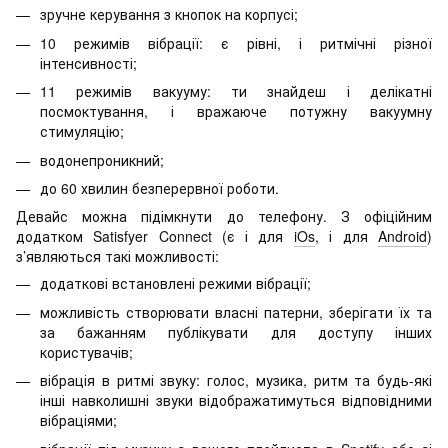
зручне керування з кнопок на корпусі;
10 режимів вібрації: є рівні, і ритмічні різної
інтенсивності;
11 режимів вакууму: ти знайдеш і делікатні
посмоктування, і вражаюче потужну вакуумну
стимуляцію;
водонепроникний;
до 60 хвилин безперервної роботи.
Девайс можна підімкнути до телефону. З офіційним
додатком Satisfyer Connect (є і для
iOs
, і для
Android
)
з’являються такі можливості:
додаткові встановлені режими вібрації;
можливість створювати власні патерни, зберігати їх та
за бажанням публікувати для доступу інших
користувачів;
вібрація в ритмі звуку: голос, музика, ритм та будь-які
інші навколишні звуки відображатимуться відповідними
вібраціями;