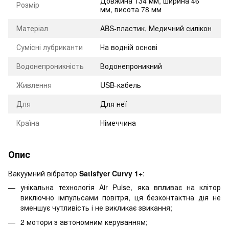
Довжина 134 мм, ширина 46
Розмір
мм, висота 78 мм
Матеріал
ABS-пластик, Медичний силікон
Сумісні лубриканти
На водній основі
Водонепроникність
Водонепроникний
Живлення
USB-кабель
Для
Для неї
Країна
Німеччина
Опис
Вакуумний вібратор
Satisfyer Curvy 1+
:
унікальна технологія Air Pulse, яка впливає на клітор
виключно імпульсами повітря, ця безконтактна дія не
зменшує чутливість і не викликає звикання;
2 мотори з автономним керуванням;