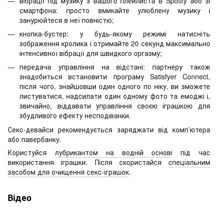
вібрації під музику з вашого плейлиста в Spotify або зі
смартфона: просто вмикайте улюблену музику і
занурюйтеся в неї повністю;
кнопка-бустер: у будь-якому режимі натисніть
зображення кролика і отримайте 20 секунд максимально
інтенсивної вібрації для швидкого оргазму;
передача управління на відстані: партнеру також
знадобиться встановити програму Satisfyer Connect,
після чого, знайшовши один одного по ніку, ви зможете
листуватися, надсилати один одному фото та емоджі і,
звичайно, віддавати управління своєю іграшкою для
збудливого ефекту несподіванки.
Секс-девайси рекомендується заряджати від комп’ютера
або павербанку.
Користуйся
лубрикантом на водній основ
і під час
використання іграшки. Після скористайся
спеціальним
засобом для очищення секс-іграшок
.
Відео