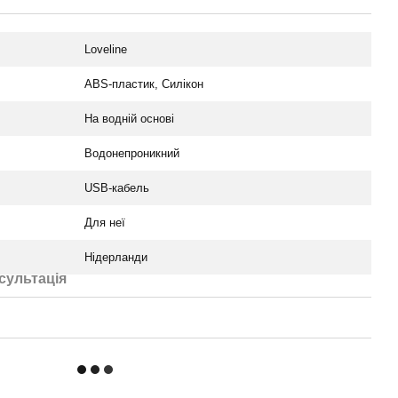
Loveline
АBS-пластик, Силікон
На водній основі
Водонепроникний
USB-кабель
Для неї
Нідерланди
сультація