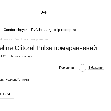
UAH
Candor відгуки
Публічний договір (оферта)
в1 Loveline Clitoral Pulse помаранчевий
eline Clitoral Pulse помаранчевий
9292
Написати відгук
Порівняти
В бажання
опичувальної знижки
иться