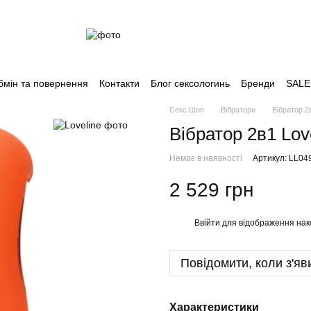
бмін та повернення
Контакти
Блог сексологинь
Бренди
SALE
Секс Шоп
Вібратори
Вібратор 2
Вібратор 2в1 Lov
Немає в наявності
Артикул: LL04
2 529 грн
Ввійти
для відображення нак
%
Повідомити, коли з'яв
Характеристики