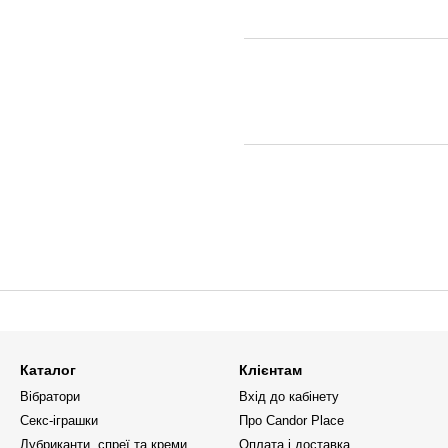
Каталог
Клієнтам
Вібратори
Вхід до кабінету
Секс-іграшки
Про Candor Place
Лубриканти, спреї та креми
Оплата і доставка