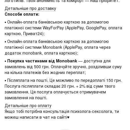
логотипів. Твоя анонімність та комфорт — наш пріоритет.
Детальніше про доставку
Способи оплати:
▪ Онлайн-оплата банківською карткою за допомогою
платіжної системи WayForPay (ApplePay, GooglePay, оплата
карткою, Приват24);
▪ Онлайн-оплата банківською карткою за допомогою
платіжної системи Monobank (ApplePay, оплата через
додаток monobank, оплата карткою);
▪
Покупка частинами від Monobank
— доступна для
замовлень від 500 грн. Оплачуйте зручно, розділивши суму
на кілька платежів без жодних переплат;
▪ Післяплата на пошті. Це можливо по передоплаті 150 грн.
Послуга післяплати складає 20 грн. + 2% від суми твого
замовлення. Ця послуга оплачується отримувачем
замовлення на пошті.
Детальніше про оплату
Якщо тобі потрібна консультація психолога-сексолога, ти
можеш написати в чат на сайті♥