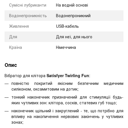
Сумісні лубриканти
На водній основі
Водонепроникність
Водонепроникний
Живлення
USB-кабель
Для
Для неї, для нього
Країна
Німеччина
Опис
Вібратор для клітора
Satisfyer Twirling Fun
:
повністю покритий якісним безпечним медичним
силіконом, оксамитовим на дотик;
тонкий наконечник призначений для стимуляції будь-
яких чутливих зон: клітора, сосків, статевих губ тощо;
наконечник щільний і закруглений - те, що потрібно для
впливу на накопичення нервових закінчень у чутливих
зонах;