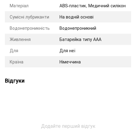
Матеріал
АBS-пластик, Медичний силікон
Сумісні лубриканти
На водній основі
Водонепроникність
Водонепроникний
Живлення
Батарейка типу ААА
Для
Для неї
Країна
Німеччина
Відгуки
Додайте перший відгук