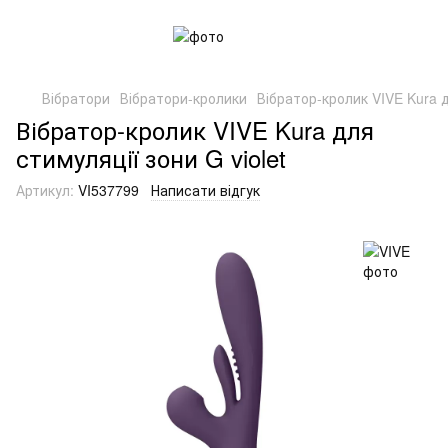
Вібратори
Вібратори-кролики
Вібратор-кролик VIVE Kura д
Вібратор-кролик VIVE Kura для
стимуляції зони G violet
Артикул:
VI537799
Написати відгук