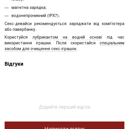
магнітна зарядка;
водонепроникний (IPX7).
Секс-девайси рекомендується заряджати від комп’ютера
або павербанку.
Користуйся
лубрикантом на водній основ
і під час
використання іграшки. Після скористайся
спеціальним
засобом для очищення секс-іграшок
.
Відгуки
Додайте перший відгук
Написати відгук