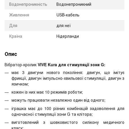
Водонепроникність
Водонепроникний
Живлення
USB-кабель
Для
для неї
Країна
Нідерланди
Опис
Вібратор-кролик
VIVE Kura для стимуляції зони G:
має 3 двигуни нового покоління: двигун, що імітує
фрикції, двигун імпульсно-хвильової стимуляції, двигун з
язичком;
кожен із них має 10 режимів роботи;
можуть працювати незалежно один від одного;
іграшка має до 100 різних комбінацій задоволення для
одночасної стимуляції зони G та клітора;
виготовлений з шовковистого силікону медичного
класу;