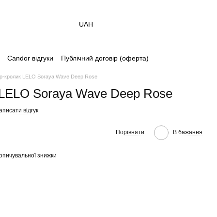
UAH
Candor відгуки
Публічний договір (оферта)
ор-кролик LELO Soraya Wave Deep Rose
 LELO Soraya Wave Deep Rose
аписати відгук
Порівняти
В бажання
опичувальної знижки