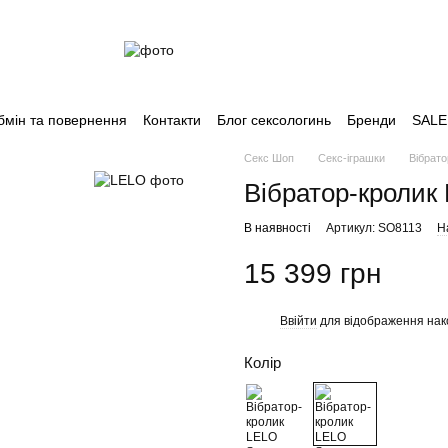
бмін та повернення
Контакти
Блог сексологинь
Бренди
SALE
Секс Шоп
Секс-іграшки
Вібрат
Вібратор-кролик
В наявності
Артикул: SO8113
Н
15 399 грн
Ввійти
для відображення нак
%
Колір