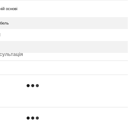
ній основі
бель
ї
сультація