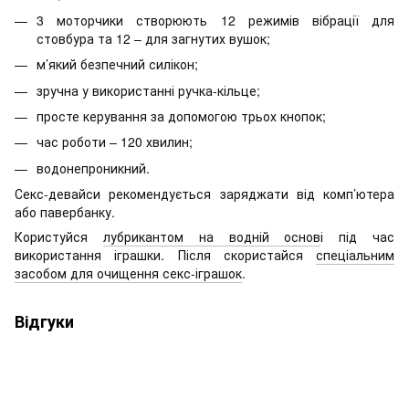
3 моторчики створюють 12 режимів вібрації для
стовбура та 12 – для загнутих вушок;
м’який безпечний силікон;
зручна у використанні ручка-кільце;
просте керування за допомогою трьох кнопок;
час роботи – 120 хвилин;
водонепроникний.
Секс-девайси рекомендується заряджати від комп’ютера
або павербанку.
Користуйся
лубрикантом на водній основ
і під час
використання іграшки. Після скористайся
спеціальним
засобом для очищення секс-іграшок
.
Відгуки