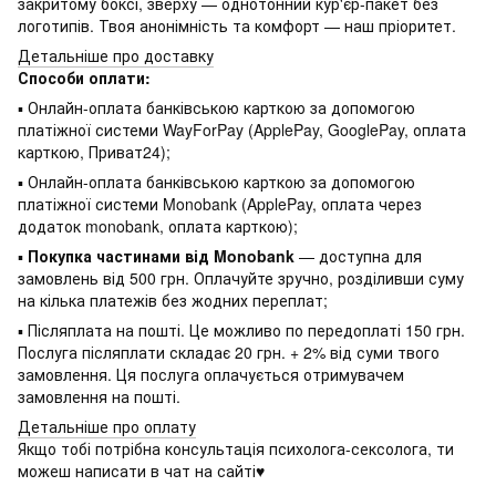
закритому боксі, зверху — однотонний кур'єр-пакет без
логотипів. Твоя анонімність та комфорт — наш пріоритет.
Детальніше про доставку
Способи оплати:
▪ Онлайн-оплата банківською карткою за допомогою
платіжної системи WayForPay (ApplePay, GooglePay, оплата
карткою, Приват24);
▪ Онлайн-оплата банківською карткою за допомогою
платіжної системи Monobank (ApplePay, оплата через
додаток monobank, оплата карткою);
▪
Покупка частинами від Monobank
— доступна для
замовлень від 500 грн. Оплачуйте зручно, розділивши суму
на кілька платежів без жодних переплат;
▪ Післяплата на пошті. Це можливо по передоплаті 150 грн.
Послуга післяплати складає 20 грн. + 2% від суми твого
замовлення. Ця послуга оплачується отримувачем
замовлення на пошті.
Детальніше про оплату
Якщо тобі потрібна консультація психолога-сексолога, ти
можеш написати в чат на сайті♥