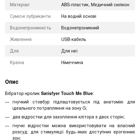
Матеріал
ABS-пластик, Медичний силікон
Сумісні лубриканти
На водній основі
Водонепроникність
Водонепроникний
Живлення
USB-кабель
Для
Для неї
Країна
Німеччина
Опис
Вібратор-кролик
Satisfyer Touch Me Blue
:
гнучкий стовбур підлаштовується під анатомію для
ідеального потрапляння на зону G;
два відростки для захоплення клітора з двох сторін;
гнучкі відростки можна використовувати на власний
розсуд: для стимуляції будь-яких доступних ерогенних
зон;