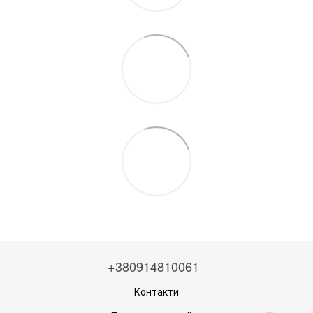
+380914810061
Контакти