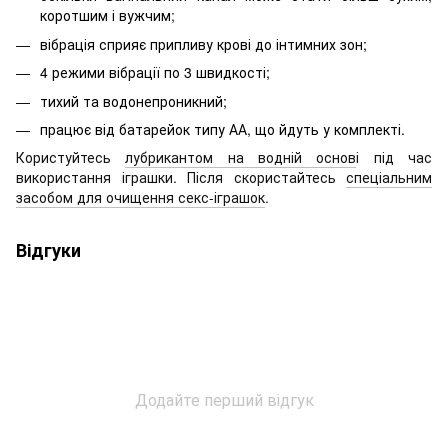
коротшим і вужчим
;
вібрація сприяє припливу крові до інтимних зон;
4 режими вібрації по 3 швидкості
;
тихий та водонепроникний;
працює від батарейок типу АА, що йдуть у комплекті
.
Користуйтесь
лубрикантом на водній основ
і під час
використання іграшки. Після скористайтесь
спеціальним
засобом для очищення секс-іграшок
.
Відгуки
Додайте перший відгук