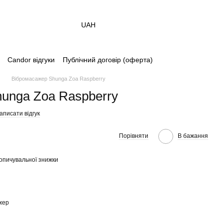
UAH
Candor відгуки
Публічний договір (оферта)
и
Вібромасажер Shunga Zoa Raspberry
unga Zoa Raspberry
аписати відгук
Порівняти
В бажання
опичувальної знижки