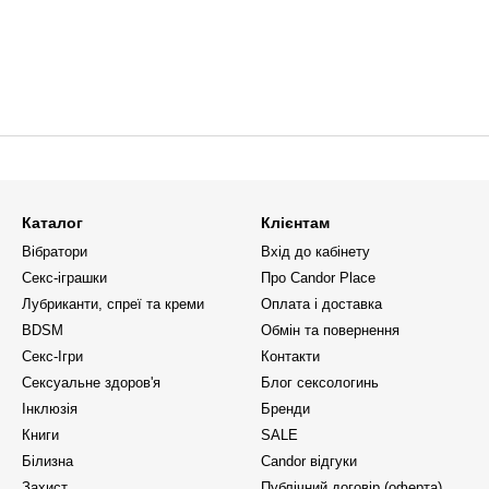
Каталог
Клієнтам
Вібратори
Вхід до кабінету
Секс-іграшки
Про Candor Place
Лубриканти, спреї та креми
Оплата і доставка
BDSM
Обмін та повернення
Секс-Ігри
Контакти
Сексуальне здоров'я
Блог сексологинь
Інклюзія
Бренди
Книги
SALE
Білизна
Candor відгуки
Захист
Публічний договір (оферта)