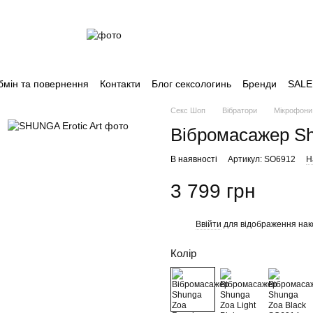
бмін та повернення
Контакти
Блог сексологинь
Бренди
SALE
Секс Шоп
Вібратори
Мікрофон
Вібромасажер Sh
В наявності
Артикул: SO6912
Н
3 799 грн
Ввійти
для відображення нак
%
Колір