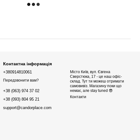
Контактна інформація
+380914810061
Місто Київ, вул. Євгена
Сверстюка, 17 - це наш офіс-
Передзвонити вам?
склад. Тут ти можеш отримати
самовивіз. Магазину поки що
немає, але stay tuned 😎
+38 (063) 974 37 02
Контакти
+38 (093) 804 95 21
support@candorplace.com