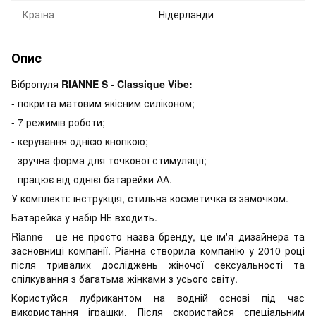
Країна
Нідерланди
Опис
Вібропуля
RIANNE S - Classique Vibe:
- покрита матовим якісним силіконом;
- 7 режимів роботи;
- керування однією кнопкою;
- зручна форма для точкової стимуляції;
- працює від однієї батарейки АА.
У комплекті: інструкція, стильна косметичка із замочком.
Батарейка у набір НЕ входить.
Rianne - це не просто назва бренду, це ім'я дизайнера та
засновниці компанії. Ріанна створила компанію у 2010 році
після тривалих досліджень жіночої сексуальності та
спілкування з багатьма жінками з усього світу.
Користуйся
лубрикантом на водній основ
і під час
використання іграшки. Після скористайся
спеціальним