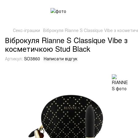
Секс-іграшки
Віброкуля Rianne S Classique Vibe з косметич
Віброкуля Rianne S Classique Vibe з
косметичкою Stud Black
Артикул:
SO3860
Написати відгук