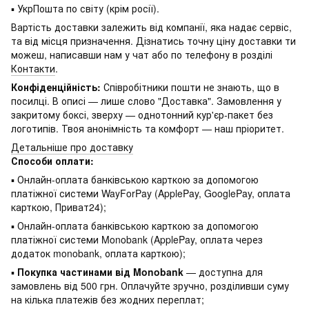
▪ УкрПошта по світу (крім росії).
Вартість доставки залежить від компанії, яка надає сервіс,
та від місця призначення. Дізнатись точну ціну доставки ти
можеш, написавши нам у чат або по телефону в розділі
Контакти
.
Конфіденційність:
Співробітники пошти не знають, що в
посилці. В описі — лише слово "Доставка". Замовлення у
закритому боксі, зверху — однотонний кур'єр-пакет без
логотипів. Твоя анонімність та комфорт — наш пріоритет.
Детальніше про доставку
Способи оплати:
▪ Онлайн-оплата банківською карткою за допомогою
платіжної системи WayForPay (ApplePay, GooglePay, оплата
карткою, Приват24);
▪ Онлайн-оплата банківською карткою за допомогою
платіжної системи Monobank (ApplePay, оплата через
додаток monobank, оплата карткою);
▪
Покупка частинами від Monobank
— доступна для
замовлень від 500 грн. Оплачуйте зручно, розділивши суму
на кілька платежів без жодних переплат;