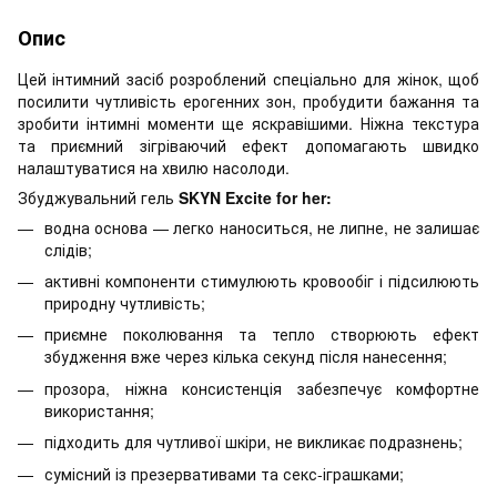
Опис
Цей інтимний засіб розроблений спеціально для жінок, щоб
посилити чутливість ерогенних зон, пробудити бажання та
зробити інтимні моменти ще яскравішими. Ніжна текстура
та приємний зігріваючий ефект допомагають швидко
налаштуватися на хвилю насолоди.
Збуджувальний гель
SKYN Excite for her:
водна основа — легко наноситься, не липне, не залишає
слідів;
активні компоненти стимулюють кровообіг і підсилюють
природну чутливість;
приємне поколювання та тепло створюють ефект
збудження вже через кілька секунд після нанесення;
прозора, ніжна консистенція забезпечує комфортне
використання;
підходить для чутливої шкіри, не викликає подразнень;
сумісний із презервативами та секс-іграшками;