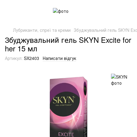
Лубриканти, спреї та креми
Збуджувальний гель SKYN Excit
Збуджувальний гель SKYN Excite for
her 15 мл
Артикул:
SX2403
Написати відгук