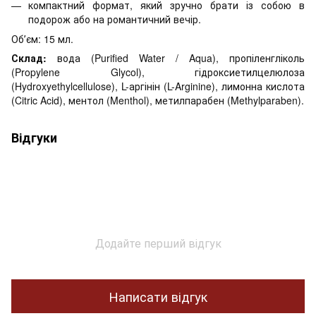
компактний формат, який зручно брати із собою в
подорож або на романтичний вечір.
Обʼєм: 15 мл.
Склад:
вода (Purified Water / Aqua), пропіленгліколь
(Propylene Glycol), гідроксиетилцелюлоза
(Hydroxyethylcellulose), L-аргінін (L-Arginine), лимонна кислота
(Citric Acid), ментол (Menthol), метилпарабен (Methylparaben).
Відгуки
Додайте перший відгук
Написати відгук