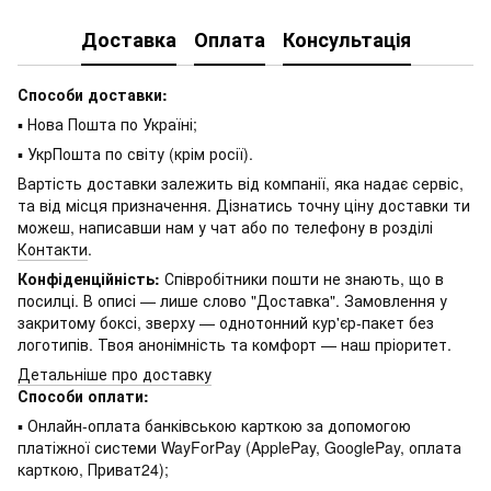
Доставка
Оплата
Консультація
Способи доставки:
▪ Нова Пошта по Україні;
▪ УкрПошта по світу (крім росії).
Вартість доставки залежить від компанії, яка надає сервіс,
та від місця призначення. Дізнатись точну ціну доставки ти
можеш, написавши нам у чат або по телефону в розділі
Контакти
.
Конфіденційність:
Співробітники пошти не знають, що в
посилці. В описі — лише слово "Доставка". Замовлення у
закритому боксі, зверху — однотонний кур'єр-пакет без
логотипів. Твоя анонімність та комфорт — наш пріоритет.
Детальніше про доставку
Способи оплати:
▪ Онлайн-оплата банківською карткою за допомогою
платіжної системи WayForPay (ApplePay, GooglePay, оплата
карткою, Приват24);