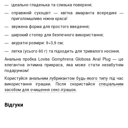
ідеально гладенька та слизька поверхня;
справжній сухоцвіт — квітка амаранта всередині —
приголомшливо ніжна краса!
звужена форма для простого введення;
широкий стопер для безпечного використання;
акуратні розміри: 9×3,9 см;
легка (усього 60 г) та підходить для тривалого носіння.
Анальна пробка Loviss Gomphrena Globosa Anal Plug — це
елегантна інтимна прикраса, яка може стати незабутнім
подарунком!
Користуйся
анальним лубрикантом будь-якого типу
під час
використання іграшки. Після скористайся
спеціальним
засобом для очищення секс-іграшок
.
Відгуки