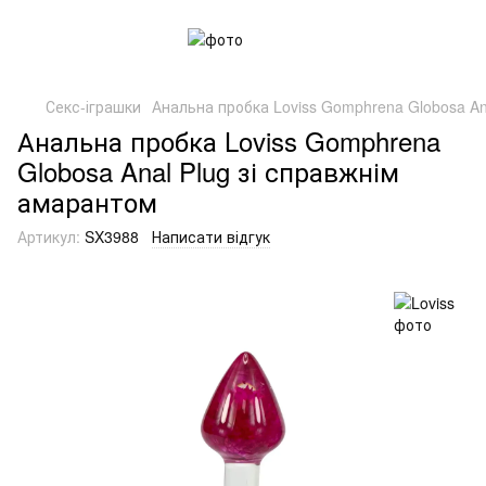
Секс-іграшки
Анальна пробка Loviss Gomphrena Globosa An
Анальна пробка Loviss Gomphrena
Globosa Anal Plug зі справжнім
амарантом
Артикул:
SX3988
Написати відгук