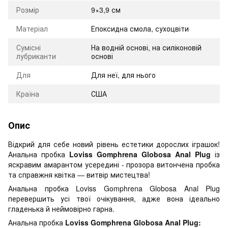
Розмір
9×3,9 см
Матеріал
Епоксидна смола, сухоцвіти
Сумісні
На водній основі, на силіконовій
лубриканти
основі
Для
Для неї, для нього
Країна
США
Опис
Відкрий для себе новий рівень естетики дорослих іграшок!
Анальна пробка
Loviss Gomphrena Globosa Anal Plug
із
яскравим амарантом усередині - прозора витончена пробка
та справжня квітка — витвір мистецтва!
Анальна пробка Loviss Gomphrena Globosa Anal Plug
перевершить усі твої очікування, адже вона ідеально
гладенька й неймовірно гарна.
Анальна пробка
Loviss Gomphrena Globosa Anal Plug: