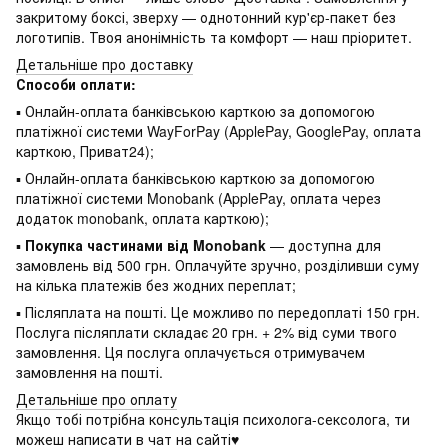
закритому боксі, зверху — однотонний кур'єр-пакет без
логотипів. Твоя анонімність та комфорт — наш пріоритет.
Детальніше про доставку
Способи оплати:
▪ Онлайн-оплата банківською карткою за допомогою
платіжної системи WayForPay (ApplePay, GooglePay, оплата
карткою, Приват24);
▪ Онлайн-оплата банківською карткою за допомогою
платіжної системи Monobank (ApplePay, оплата через
додаток monobank, оплата карткою);
▪
Покупка частинами від Monobank
— доступна для
замовлень від 500 грн. Оплачуйте зручно, розділивши суму
на кілька платежів без жодних переплат;
▪ Післяплата на пошті. Це можливо по передоплаті 150 грн.
Послуга післяплати складає 20 грн. + 2% від суми твого
замовлення. Ця послуга оплачується отримувачем
замовлення на пошті.
Детальніше про оплату
Якщо тобі потрібна консультація психолога-сексолога, ти
можеш написати в чат на сайті♥