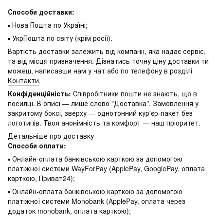
Способи доставки:
▪ Нова Пошта по Україні;
▪ УкрПошта по світу (крім росії).
Вартість доставки залежить від компанії, яка надає сервіс,
та від місця призначення. Дізнатись точну ціну доставки ти
можеш, написавши нам у чат або по телефону в розділі
Контакти
.
Конфіденційність:
Співробітники пошти не знають, що в
посилці. В описі — лише слово "Доставка". Замовлення у
закритому боксі, зверху — однотонний кур'єр-пакет без
логотипів. Твоя анонімність та комфорт — наш пріоритет.
Детальніше про доставку
Способи оплати:
▪ Онлайн-оплата банківською карткою за допомогою
платіжної системи WayForPay (ApplePay, GooglePay, оплата
карткою, Приват24);
▪ Онлайн-оплата банківською карткою за допомогою
платіжної системи Monobank (ApplePay, оплата через
додаток monobank, оплата карткою);