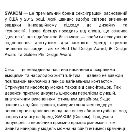
SVAKOM
— це преміальний бренд секс-іграшок, заснований
у США у 2012 році, який швидко здобув світове визнання
завдяки інноваційному підходу до дизайну та
технологій. Назва бренду походить від слова, що означає
"для всіх", що відображає його місію — зробити сексуальне
задоволення доступним для кожного. Бренд отримав
численні нагороди, такі як Red Dot Design Award, iF Design
Award та Golden Pin Design Award.
Секс — це невіддільна частина насиченого яскравими
емоціями та насолодою життя. Інтим — далеко не завжди
пов’язаний виключно з пенісо-вагінальним контактом.
Отримувати насолоду можна також від
секс-іграшок
. Такі
девайси приємно дивують широким переліком функцій,
анатомічним виконанням, стильним дизайном. Якщо
цікавить надійна іграшка, використання якої подарує
неповторне задоволення під час сексу або мастурбації, слід
звернути увагу на бренд SVAKOM (Сваком). Продукція
популярного виробника приємно вражає різноманіттям.
Знайти найкращу модель можна на сайті інтимної крамниці