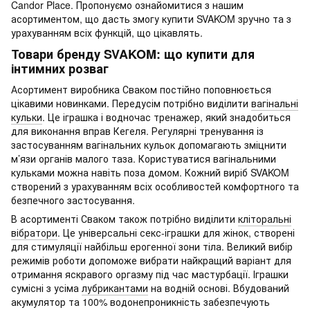
Candor Place. Пропонуємо ознайомитися з нашим
асортиментом, що дасть змогу купити SVAKOM зручно та з
урахуванням всіх функцій, що цікавлять.
Товари бренду SVAKOM: що купити для
інтимних розваг
Асортимент виробника Сваком постійно поповнюється
цікавими новинками. Передусім потрібно виділити
вагінальні
кульки
. Це іграшка і водночас тренажер, який знадобиться
для виконання вправ Кегеля. Регулярні тренування із
застосуванням вагінальних кульок допомагають зміцнити
м’язи органів малого таза. Користуватися вагінальними
кульками можна навіть поза домом. Кожний виріб SVAKOM
створений з урахуванням всіх особливостей комфортного та
безпечного застосування.
В асортименті Сваком також потрібно виділити
кліторальні
вібратори
. Це універсальні секс-іграшки для жінок, створені
для стимуляції найбільш ерогенної зони тіла. Великий вибір
режимів роботи допоможе вибрати найкращий варіант для
отримання яскравого оргазму під час мастурбації. Іграшки
сумісні з усіма
лубрикантами
на водній основі. Вбудований
акумулятор та 100% водонепроникність забезпечують