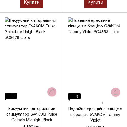
Купити
Купити
3
3
1
1
Вакуумний кліторальний
Подвійне ерекційне кільце з
стимулятор SVAKOM Pulse
вібрацією SVAKOM Tammy
Galaxie Midnight Black
Violet
4 589 грн
2 849 грн