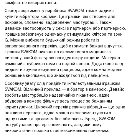
комфортне використання.
Серед асортименту виробника SVAKOM також радимо
купити
вібратори-кролики
. Це іграшки, які створені для
яскравої, сповненої задоволення мастурбації. Також
девайси застосовують у сексі з партнером або партнеркою.
Іграшка забезпечує одночасну стимуляцію клітора та зони
G. Можна вибирати будь-який режим роботи із
запропонованого переліку, щоб отримати бажані відчуття.
Іграшки SVAKOM виконані з оксамитового медичного
силікону, який фактурою нагадує шкіру людини. Матеріал
сумісний з лубрикантами на водній основі. Додатково слід
виділити зручне керування процесом, адже кожна модель
оснащена кнопками, що знаходяться під пальцями.
Особливу увагу слід приділити інтелектуальним іграшкам
SVAKOM. Відмінний приклад — вібратор з камерою. Девайс
зробить мастурбацію надзвичайно пікантною, адже
вбудована камера фільмує весь процес за бажанням
користувачки. Широкий перелік режимів вібрації — ще одна
важлива перевага, адже можна експериментувати з
відчуттями та оргазмом без обмежень. Бренд SVAKOM
потурбувався про ергономічність, завдяки чому
використання іграшки стає максимально приємним.