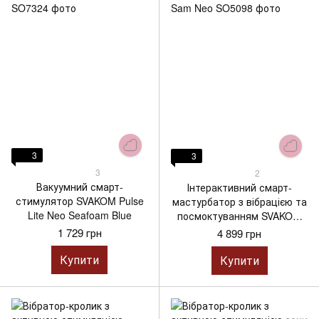
3
3
3
2
Вакуумний смарт-
Інтерактивний смарт-
стимулятор SVAKOM Pulse
мастурбатор з вібрацією та
Lite Neo Seafoam Blue
посмоктуванням SVAKOM
Sam Neo
1 729 грн
4 899 грн
Купити
Купити