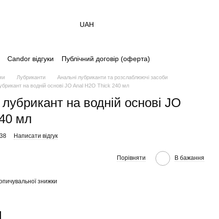
UAH
Candor відгуки
Публічний договір (оферта)
ми
Лубриканти
Анальні лубриканти та розслаблюючі засоби
убрикант на водній основі JO Anal H2O Thick 240 мл
 лубрикант на водній основі JO
240 мл
338
Написати відгук
Порівняти
В бажання
опичувальної знижки