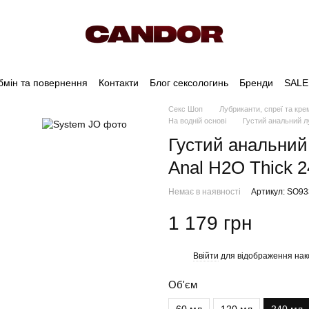
бмін та повернення
Контакти
Блог сексологинь
Бренди
SALE
Секс Шоп
Лубриканти, спреї та кре
На водній основі
Густий анальний л
Густий анальний
Anal H2O Thick 
Немає в наявності
Артикул: SO9
1 179 грн
Ввійти
для відображення нак
%
Об'єм