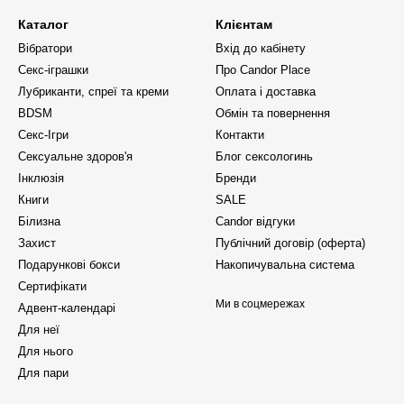
Каталог
Клієнтам
Вібратори
Вхід до кабінету
Секс-іграшки
Про Candor Place
Лубриканти, спреї та креми
Оплата і доставка
BDSM
Обмін та повернення
Секс-Ігри
Контакти
Сексуальне здоров'я
Блог сексологинь
Інклюзія
Бренди
Книги
SALE
Білизна
Candor відгуки
Захист
Публічний договір (оферта)
Подарункові бокси
Накопичувальна система
Сертифікати
Ми в соцмережах
Адвент-календарі
Для неї
Для нього
Для пари