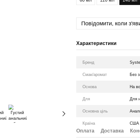
60 мл
120 мл
240 мл
Повідомити, коли з'яв
Характеристики
Бренд
Syst
Смак/аромат
Без з
Оснoва
На во
Для
Для н
Основна ціль
Аналь
Країна
США
Оплата
Доставка
Кон