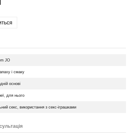
иться
em JO
апаху і смаку
дній основі
еї, для нього
ний секс, використання з секс-іграшками
сультація