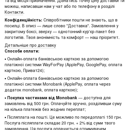
та від місця призначення. Дізнатись точну ціну доставки ти
можеш, написавши нам у чат або по телефону в розділі
Контакти
.
Конфіденційність:
Співробітники пошти не знають, що в
посилці. В описі — лише слово "Доставка". Замовлення у
закритому боксі, зверху — однотонний кур'єр-пакет без
логотипів. Твоя анонімність та комфорт — наш пріоритет.
Детальніше про доставку
Способи оплати:
▪ Онлайн-оплата банківською карткою за допомогою
платіжної системи WayForPay (ApplePay, GooglePay, оплата
карткою, Приват24);
▪ Онлайн-оплата банківською карткою за допомогою
платіжної системи Monobank (ApplePay, оплата через
додаток monobank, оплата карткою);
▪
Покупка частинами від Monobank
— доступна для
замовлень від 500 грн. Оплачуйте зручно, розділивши суму
на кілька платежів без жодних переплат;
▪ Післяплата на пошті. Це можливо по передоплаті 150 грн.
Послуга післяплати складає 20 грн. + 2% від суми твого
замовлення. Ця послуга оплачується отримувачем