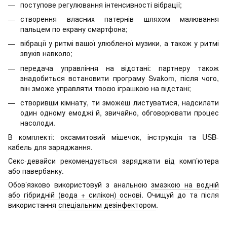
поступове регулювання інтенсивності вібрації;
створення власних патернів шляхом малювання
пальцем по екрану смартфона;
вібрації у ритмі вашої улюбленої музики, а також у ритмі
звуків навколо;
передача управління на відстані: партнеру також
знадобиться встановити програму Svakom, після чого,
він зможе управляти твоєю іграшкою на відстані;
створивши кімнату, ти зможеш листуватися, надсилати
один одному емоджі й, звичайно, обговорювати процес
насолоди.
В комплекті: оксамитовий мішечок, інструкція та USB-
кабель для заряджання.
Секс-девайси рекомендується заряджати від комп’ютера
або павербанку.
Обов’язково використовуй з анальною
змазкою на водній
або гібридній (вода + силікон) основі
. Очищуй до та після
використання
спеціальним дезінфектором
.