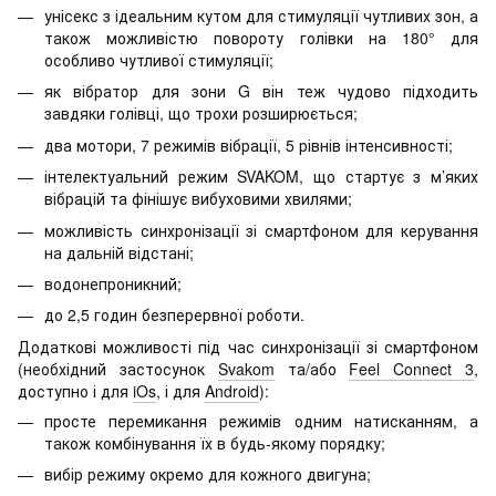
унісекс з ідеальним кутом для стимуляції чутливих зон, а
також можливістю повороту голівки на 180° для
особливо чутливої стимуляції;
як вібратор для зони G він теж чудово підходить
завдяки голівці, що трохи розширюється;
два мотори, 7 режимів вібрації, 5 рівнів інтенсивності;
інтелектуальний режим SVAKOM, що стартує з м’яких
вібрацій та фінішує вибуховими хвилями;
можливість синхронізації зі смартфоном для керування
на дальній відстані;
водонепроникний;
до 2,5 годин безперервної роботи.
Додаткові можливості під час синхронізації зі смартфоном
(необхідний застосунок
Svakom
та/або
Feel Connect 3
,
доступно і для
iOs
, і для
Android
):
просте перемикання режимів одним натисканням, а
також комбінування їх в будь-якому порядку;
вибір режиму окремо для кожного двигуна;