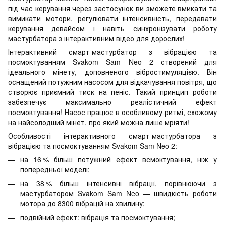
під час керування через застосунок ви зможете вмикати та
вимикати мотори, регулювати інтенсивність, передавати
керування девайсом і навіть синхронізувати роботу
мастурбатора з інтерактивним відео для дорослих!
Інтерактивний смарт-мастурбатор з вібрацією та
посмоктуванням Svakom Sam Neo 2 створений для
ідеального мінету, доповненого вібростимуляцією. Він
оснащений потужним насосом для відкачування повітря, що
створює приємний тиск на пеніс. Такий принцип роботи
забезпечує максимально реалістичний ефект
посмоктування! Насос працює в особливому ритмі, схожому
на найсолодший мінет, про який можна лише мріяти!
Особливості інтерактивного смарт-мастурбатора з
вібрацією та посмоктуванням Svakom Sam Neo 2:
на 16 % більш потужний ефект всмоктування, ніж у
попередньої моделі;
на 38 % більш інтенсивні вібрації, порівнюючи з
мастурбатором Svakom Sam Neo — швидкість роботи
мотора до 8300 вібрацій на хвилину;
подвійний ефект: вібрація та посмоктування;