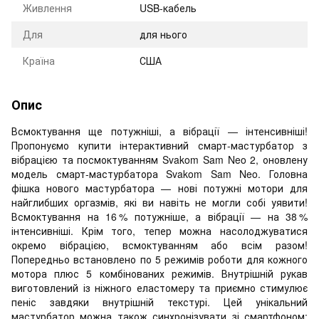
Живлення
USB-кабель
Для
для нього
Країна
США
Опис
Всмоктування ще потужніші, а вібрації — інтенсивніші!
Пропонуємо купити інтерактивний смарт-мастурбатор з
вібрацією та посмоктуванням Svakom Sam Neo 2, оновлену
модель смарт-мастурбатора Svakom Sam Neo. Головна
фішка нового мастурбатора — нові потужні мотори для
найглибших оргазмів, які ви навіть не могли собі уявити!
Всмоктування на 16 % потужніше, а вібрації — на 38 %
інтенсивніші. Крім того, тепер можна насолоджуватися
окремо вібрацією, всмоктуванням або всім разом!
Попередньо встановлено по 5 режимів роботи для кожного
мотора плюс 5 комбінованих режимів. Внутрішній рукав
виготовлений із ніжного еластомеру та приємно стимулює
пеніс завдяки внутрішній текстурі. Цей унікальний
мастурбатор можна також синхронізувати зі смартфоном: