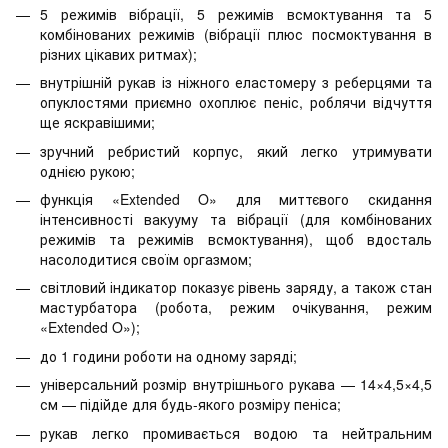
5 режимів вібрації, 5 режимів всмоктування та 5
комбінованих режимів (вібрації плюс посмоктування в
різних цікавих ритмах);
внутрішній рукав із ніжного еластомеру з реберцями та
опуклостями приємно охоплює пеніс, роблячи відчуття
ще яскравішими;
зручний ребристий корпус, який легко утримувати
однією рукою;
функція «Extended O» для миттєвого скидання
інтенсивності вакууму та вібрації (для комбінованих
режимів та режимів всмоктування), щоб вдосталь
насолодитися своїм оргазмом;
світловий індикатор показує рівень заряду, а також стан
мастурбатора (робота, режим очікування, режим
«Extended O»);
до 1 години роботи на одному заряді;
універсальний розмір внутрішнього рукава — 14×4,5×4,5
см — підійде для будь-якого розміру пеніса;
рукав легко промивається водою та нейтральним