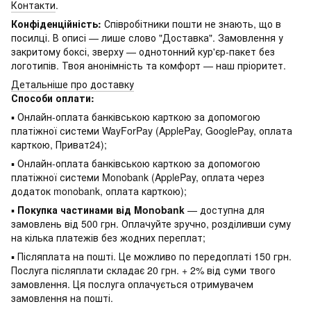
Контакти
.
Конфіденційність:
Співробітники пошти не знають, що в
посилці. В описі — лише слово "Доставка". Замовлення у
закритому боксі, зверху — однотонний кур'єр-пакет без
логотипів. Твоя анонімність та комфорт — наш пріоритет.
Детальніше про доставку
Способи оплати:
▪ Онлайн-оплата банківською карткою за допомогою
платіжної системи WayForPay (ApplePay, GooglePay, оплата
карткою, Приват24);
▪ Онлайн-оплата банківською карткою за допомогою
платіжної системи Monobank (ApplePay, оплата через
додаток monobank, оплата карткою);
▪
Покупка частинами від Monobank
— доступна для
замовлень від 500 грн. Оплачуйте зручно, розділивши суму
на кілька платежів без жодних переплат;
▪ Післяплата на пошті. Це можливо по передоплаті 150 грн.
Послуга післяплати складає 20 грн. + 2% від суми твого
замовлення. Ця послуга оплачується отримувачем
замовлення на пошті.