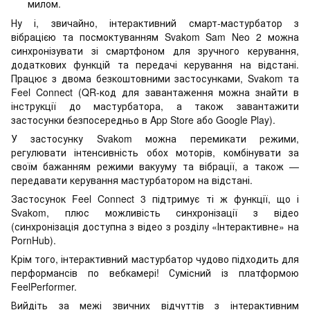
милом.
Ну і, звичайно, інтерактивний смарт-мастурбатор з
вібрацією та посмоктуванням Svakom Sam Neo 2 можна
синхронізувати зі смартфоном для зручного керування,
додаткових функцій та передачі керування на відстані.
Працює з двома безкоштовними застосунками, Svakom та
Feel Connect (QR-код для завантаження можна знайти в
інструкції до мастурбатора, а також завантажити
застосунки безпосередньо в App Store або Google Play).
У застосунку Svakom можна перемикати режими,
регулювати інтенсивність обох моторів, комбінувати за
своїм бажанням режими вакууму та вібрації, а також —
передавати керування мастурбатором на відстані.
Застосунок Feel Connect 3 підтримує ті ж функції, що і
Svakom, плюс можливість синхронізації з відео
(синхронізація доступна з відео з розділу «Інтерактивне» на
PornHub).
Крім того, інтерактивний мастурбатор чудово підходить для
перформансів по вебкамері! Сумісний із платформою
FeelPerformer.
Вийдіть за межі звичних відчуттів з інтерактивним