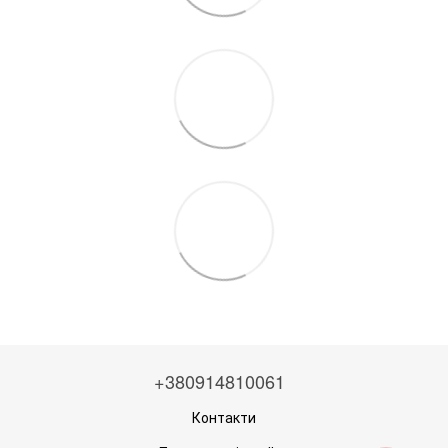
+380914810061
Контакти