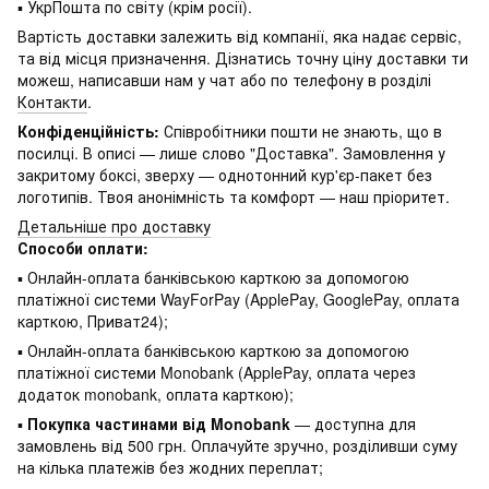
▪ УкрПошта по світу (крім росії).
Вартість доставки залежить від компанії, яка надає сервіс,
та від місця призначення. Дізнатись точну ціну доставки ти
можеш, написавши нам у чат або по телефону в розділі
Контакти
.
Конфіденційність:
Співробітники пошти не знають, що в
посилці. В описі — лише слово "Доставка". Замовлення у
закритому боксі, зверху — однотонний кур'єр-пакет без
логотипів. Твоя анонімність та комфорт — наш пріоритет.
Детальніше про доставку
Способи оплати:
▪ Онлайн-оплата банківською карткою за допомогою
платіжної системи WayForPay (ApplePay, GooglePay, оплата
карткою, Приват24);
▪ Онлайн-оплата банківською карткою за допомогою
платіжної системи Monobank (ApplePay, оплата через
додаток monobank, оплата карткою);
▪
Покупка частинами від Monobank
— доступна для
замовлень від 500 грн. Оплачуйте зручно, розділивши суму
на кілька платежів без жодних переплат;