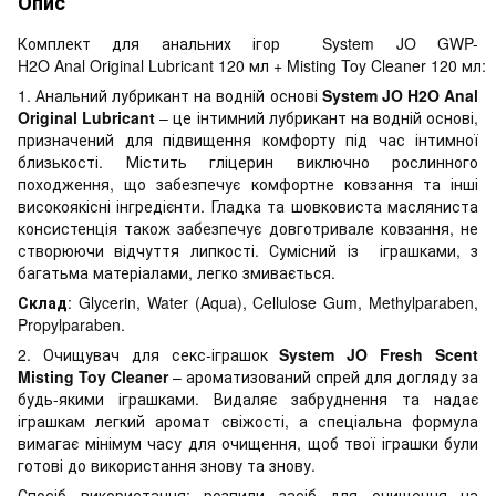
Опис
Комплект для анальних ігор System JO GWP-
H2O Anal Original Lubricant 120 мл + Misting Toy Cleaner 120 мл:
1. Анальний лубрикант на водній основі
System JO H2O Anal
Original Lubricant
– це інтимний лубрикант на водній основі,
призначений для підвищення комфорту під час інтимної
близькості. Містить гліцерин виключно рослинного
походження, що забезпечує комфортне ковзання та інші
високоякісні інгредієнти. Гладка та шовковиста масляниста
консистенція також забезпечує довготривале ковзання, не
створюючи відчуття липкості. Сумісний із іграшками, з
багатьма матеріалами, легко змивається.
Склад
: Glycerin, Water (Aqua), Cellulose Gum, Methylparaben,
Propylparaben.
2. Очищувач для секс-іграшок
System JO Fresh Scent
Misting Toy Cleaner
– ароматизований спрей для догляду за
будь-якими іграшками. Видаляє забруднення та надає
іграшкам легкий аромат свіжості, а спеціальна формула
вимагає мінімум часу для очищення, щоб твої іграшки були
готові до використання знову та знову.
Спосіб використання: розпили засіб для очищення на