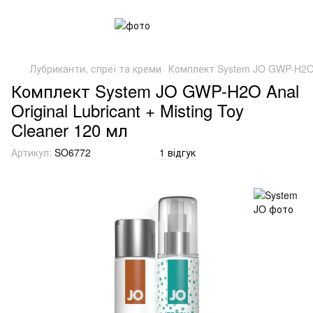
Лубриканти, спреї та креми
Комплект System JO GWP-H2O An
Комплект System JO GWP-H2O Anal
Original Lubricant + Misting Toy
Cleaner 120 мл
Артикул:
SO6772
1 відгук