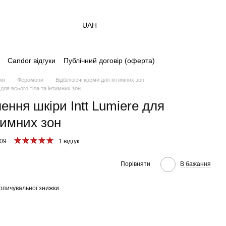
UAH
Candor відгуки
Публічний договір (оферта)
ми
Феромони
Відбілюючі креми для інтимних зон
 для всього тіла та інтимних зон
ення шкіри Intt Lumiere для
нтимних зон
509
1 відгук
Порівняти
В бажання
опичувальної знижки