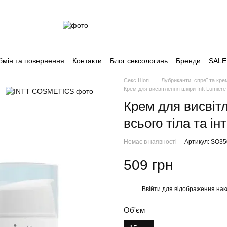
бмін та повернення
Контакти
Блог сексологинь
Бренди
SALE
Секс Шоп
Лубриканти, спреї та кре
Крем для висвітлення шкіри Intt Lumiere
Крем для висвітл
всього тіла та і
Немає в наявності
Артикул: SO3
509 грн
Ввійти
для відображення нак
%
Об'єм