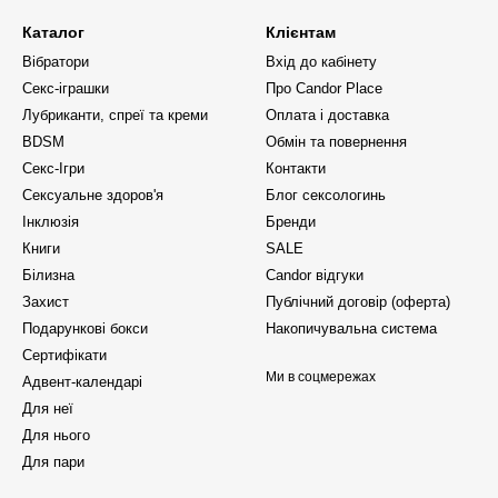
Каталог
Клієнтам
Вібратори
Вхід до кабінету
Секс-іграшки
Про Candor Place
Лубриканти, спреї та креми
Оплата і доставка
BDSM
Обмін та повернення
Секс-Ігри
Контакти
Сексуальне здоров'я
Блог сексологинь
Інклюзія
Бренди
Книги
SALE
Білизна
Candor відгуки
Захист
Публічний договір (оферта)
Подарункові бокси
Накопичувальна система
Сертифікати
Ми в соцмережах
Адвент-календарі
Для неї
Для нього
Для пари