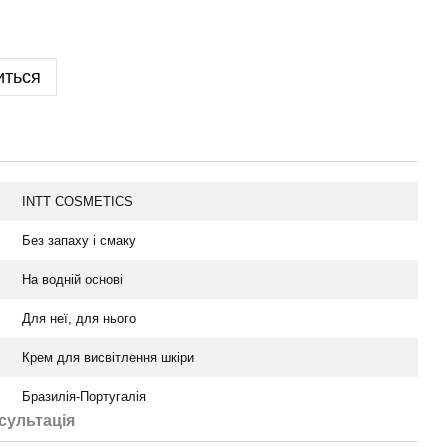
иться
INTT COSMETICS
Без запаху і смаку
На водній основі
Для неї, для нього
Крем для висвітлення шкіри
Бразилія-Португалія
сультація