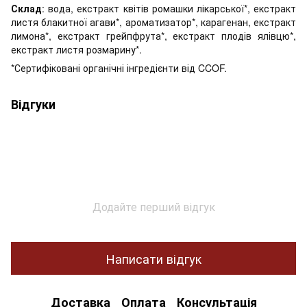
Склад
: вода, екстракт квітів ромашки лікарської*, екстракт
листя блакитної агави*, ароматизатор*, карагенан, екстракт
лимона*, екстракт грейпфрута*, екстракт плодів ялівцю*,
екстракт листя розмарину*.
*Сертифіковані органічні інгредієнти від CCOF.
Відгуки
Додайте перший відгук
Написати відгук
Доставка
Оплата
Консультація