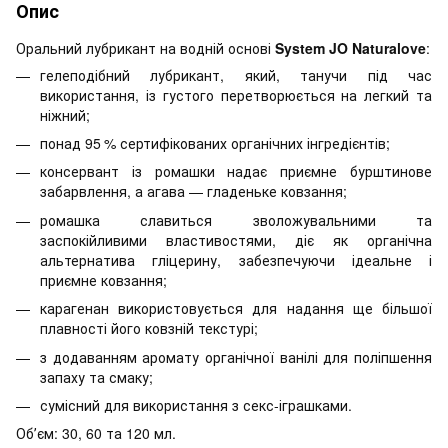
Опис
Оральний лубрикант на водній основі
System JO Naturalove
:
гелеподібний лубрикант, який, танучи під час
використання, із густого перетворюється на легкий та
ніжний;
понад
95 % сертифікованих органічних інгредієнтів;
консервант із ромашки надає приємне бурштинове
забарвлення, а агава — гладеньке ковзання;
ромашка славиться зволожувальними та
заспокійливими властивостями, діє як органічна
альтернатива гліцерину, забезпечуючи ідеальне і
приємне ковзання;
карагенан використовується для надання ще більшої
плавності його ковзній текстурі;
з додаванням аромату органічної ванілі для поліпшення
запаху та смаку;
сумісний для використання з секс-іграшками.
Обʼєм: 30, 60 та 120 мл.