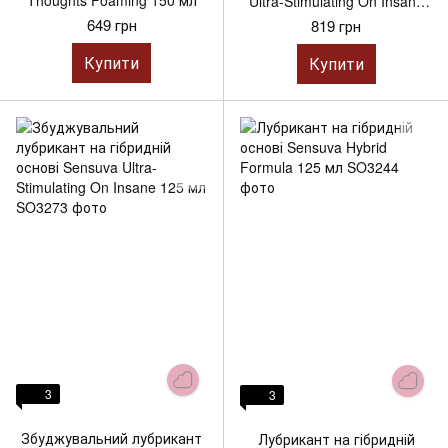
Ultra-Stimulating On Insane
57 мл
649 грн
819 грн
Купити
Купити
3
3
Збуджувальний лубрикант
Лубрикант на гібридній