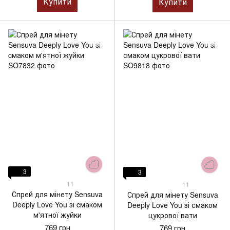
Купити
Купити
3
3
11
11
Спрей для мінету Sensuva
Спрей для мінету Sensuva
Deeply Love You зі cмаком
Deeply Love You зі смаком
м'ятної жуйки
цукрової вати
769 грн
769 грн