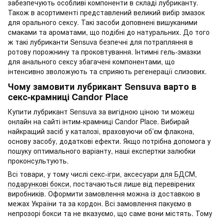
забезпечують особливі компоненти в складі лубриканту.
Також в асортименті представлений великий вибір змазок
для орального сексу. Такі засоби доповнені вишуканими
смаками та ароматами, що подібні до натуральних. До того
ж такі лубриканти Sensuva безпечні для потрапляння в
ротову порожнину та проковтування. Інтимні гель-змазки
для анального сексу збагачені компонентами, що
інтенсивно зволожують та сприяють регенерації слизових.
Чому замовити лубрикант Sensuva варто в
секс-крамниці Candor Place
Купити лубрикант Sensuva за вигідною ціною ти можеш
онлайн на сайті інтим-крамниці Candor Place. Вибирай
найкращий засіб у каталозі, враховуючи об’єм флакона,
основу засобу, додаткові ефекти. Якщо потрібна допомога у
пошуку оптимального варіанту, наші експертки залюбки
проконсультують.
Всі товари, у тому числі
секс-ігри
,
аксесуари для БДСМ
,
подарункові бокси
, постачаються лише від перевірених
виробників. Оформити замовлення можна із доставкою в
межах України та за кордон. Всі замовлення пакуємо в
непрозорі бокси та не вказуємо, що саме вони містять. Тому