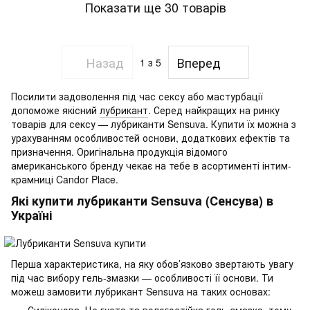
Показати ще 30 товарів
Назад
Вперед
1
з 5
Посилити задоволення під час сексу або мастурбації
допоможе якісний
лубрикант
. Серед найкращих на ринку
товарів для сексу — лубриканти Sensuva. Купити їх можна з
урахуванням особливостей основи, додаткових ефектів та
призначення. Оригінальна продукція відомого
американського бренду чекає на тебе в асортименті інтим-
крамниці Candor Place.
Які купити лубриканти Sensuva (Сенсува) в
Україні
Перша характеристика, на яку обов’язково звертають увагу
під час вибору гель-змазки — особливості її основи. Ти
можеш замовити лубрикант Sensuva на таких основах:
Силіконова. Це густа та вологостійка гель-змазка, тому