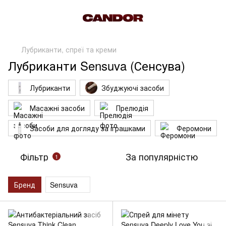
Лубриканти, спреї та креми
Лубриканти Sensuva (Сенсува)
Лубриканти
Збуджуючі засоби
Масажні засоби
Прелюдія
Засоби для догляду за іграшками
Феромони
Фільтр
За популярністю
1
Бренд
Sensuva