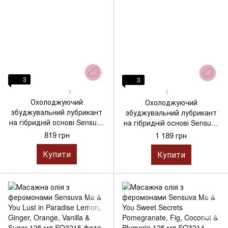
3
3
1
1
Охолоджуючий
Охолоджуючий
збуджувальний лубрикант
збуджувальний лубрикант
на гібридній основі Sensuva
на гібридній основі Sensuva
Ultra-Stimulating ON Insane
Ultra-Stimulating ON Insane
819 грн
1 189 грн
Ice 57 мл
Ice 125 мл
Купити
Купити