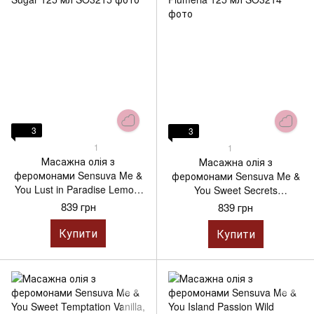
3
3
1
1
Масажна олія з
Масажна олія з
феромонами Sensuva Me &
феромонами Sensuva Me &
You Lust in Paradise Lemon,
You Sweet Secrets
Ginger, Orange, Vanilla &
Pomegranate, Fig, Coconut &
839 грн
839 грн
Sugar 125 мл
Plumeria 125 мл
Купити
Купити