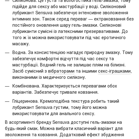
підійде для сексу або мастурбації у воді. Силіконовий
лубрикант Sensuva забезпечує інтенсивне зволоження
інтимних зон. Також серед переваг — ектраковзання без
постійного оновлення шару гель-змазки. Силіконові
лубриканти сумісні із латексними презервативами. До
того ж їх можна використовувати під час еротичного
масажу.
Водна. За консистенцією нагадує природну змазку. Тому
забезпечує комфортні відчуття під час сексу та
мастурбації. Водний гель не залишає плям на білизні.
Засіб сумісний з
вібраторами
та іншими
секс-іграшками
,
виконаними із медичного силікону.
Комбінована. Характеризується перевагами обох
варіантів. Забезпечує тривале ковзання.
Гліцеринова. Кремоподібна текстура робить такий
лубрикант Sensuva густим, тому його можна
використовувати для анального сексу.
В асортименті бренду Sensuva доступні гель-змазки на
будь-який смак. Можна вибрати класичний варіант для
зволоження та ковзання. Додатковий ефект збудження