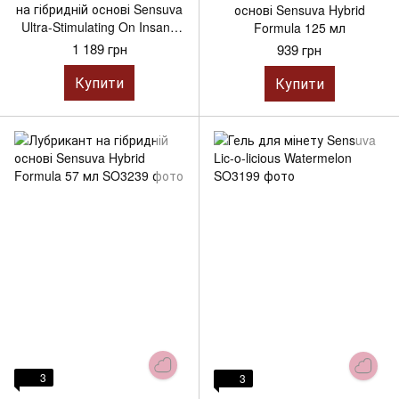
на гібридній основі Sensuva
основі Sensuva Hybrid
Ultra-Stimulating On Insane
Formula 125 мл
125 мл
1 189 грн
939 грн
Купити
Купити
3
3