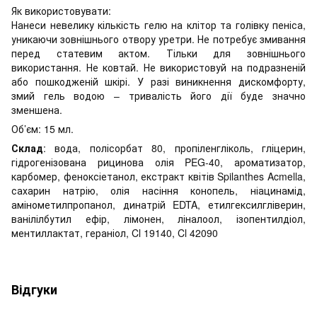
Як використовувати:
Нанеси невелику кількість гелю на клітор та голівку пеніса,
уникаючи зовнішнього отвору уретри. Не потребує змивання
перед статевим актом. Тільки для зовнішнього
використання. Не ковтай. Не використовуй на подразненій
або пошкодженій шкірі. У разі виникнення дискомфорту,
змий гель водою – тривалість його дії буде значно
зменшена.
Об’єм: 15 мл.
Склад
: вода, полісорбат 80, пропіленгліколь, гліцерин,
гідрогенізована рицинова олія PEG-40, ароматизатор,
карбомер, феноксіетанол, екстракт квітів Spilanthes Acmella,
сахарин натрію, олія насіння конопель, ніацинамід,
амінометилпропанол, динатрій EDTA, етилгексилгліверин,
ванілілбутил ефір, лімонен, ліналоол, ізопентилдіол,
ментиллактат, гераніол, Cl 19140, Cl 42090
Відгуки