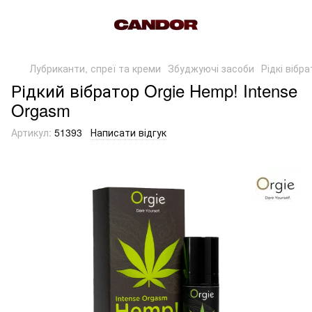
Лубриканти, спреї та креми
Збуджуючі засоби
Рідкі вібр
Рідкий вібратор Orgie Hemp! Intense
Orgasm
Артикул:
51393
Написати відгук