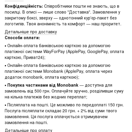
Конфіденційність:
Співробітники пошти не знають, що в
посилці. В описі — лише слово "Доставка". Замовлення у
закритому боксі, зверху — однотонний кур'єр-пакет без
логотипів. Твоя анонімність та комфорт — наш пріоритет.
Детальніше про доставку
Способи оплати:
▪ Онлайн-оплата банківською карткою за допомогою
платіжної системи WayForPay (ApplePay, GooglePay, оплата
карткою, Приват24);
▪ Онлайн-оплата банківською карткою за допомогою
платіжної системи Monobank (ApplePay, оплата через
додаток monobank, оплата карткою);
▪
Покупка частинами від Monobank
— доступна для
замовлень від 500 грн. Оплачуйте зручно, розділивши суму
на кілька платежів без жодних переплат;
▪ Післяплата на пошті. Це можливо по передоплаті 150 грн.
Послуга післяплати складає 20 грн. + 2% від суми твого
замовлення. Ця послуга оплачується отримувачем
замовлення на пошті.
Детальніше про оплату