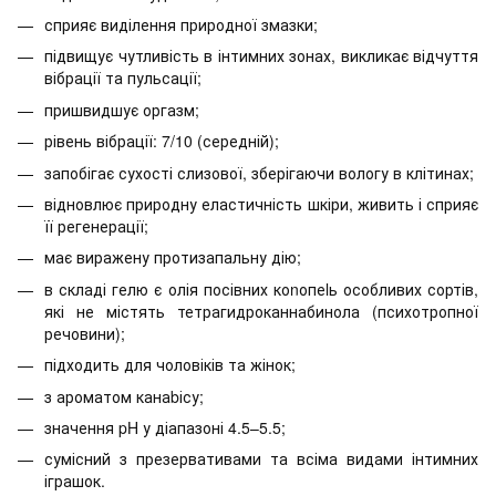
сприяє виділення природної змазки;
підвищує чутливість в інтимних зонах, викликає відчуття
вібрації та пульсації;
пришвидшує оргазм;
рівень вібрації: 7/10 (середній);
запобігає сухості слизової, зберігаючи вологу в клітинах;
відновлює природну еластичність шкіри, живить і сприяє
її регенерації;
має виражену протизапальну дію;
в складі гелю є олія посівних коnопеlь особливих сортів,
які не містять тетрагидроканнабинола (психотропної
речовини);
підходить для чоловіків та жінок;
з ароматом канаbісу;
значення pH у діапазоні 4.5–5.5;
сумісний з презервативами та всіма видами інтимних
іграшок.