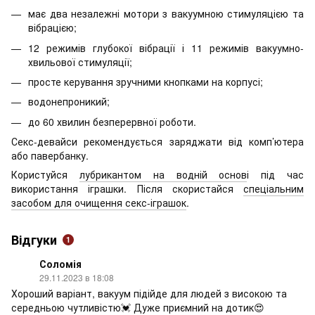
має два незалежні мотори з вакуумною стимуляцією та
вібрацією;
12 режимів глубокої вібрації і 11 режимів вакуумно-
хвильової стимуляції;
просте керування зручними кнопками на корпусі;
водонепроникий;
до 60 хвилин безперервної роботи.
Секс-девайси рекомендується заряджати від комп’ютера
або павербанку.
Користуйся
лубрикантом на водній основ
і під час
використання іграшки. Після скористайся
спеціальним
засобом для очищення секс-іграшок
.
Відгуки
1
Соломія
29.11.2023 в 18:08
Хороший варіант, вакуум підійде для людей з високою та
середньою чутливістю💓 Дуже приємний на дотик😍