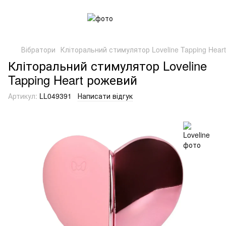
Вібратори
Кліторальний стимулятор Loveline Tapping Hear
Кліторальний стимулятор Loveline
Tapping Heart рожевий
Артикул:
LL049391
Написати відгук