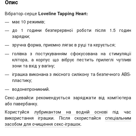
Опис
Вібратор-серце
Loveline Tapping Heart:
має 10 режимів;
до 1 години безперервної роботи після 1.5 годин
зарядки;
зручна форма, приємно лягає в руці та керується;
голівка з постукуванням сфокусована на стимуляції
клітора, а корпус що вібрує пестить прилеглі чутливі
зони та вхід у вагіну;
іграшка виконана з якісного силікону та безпечного ABS-
пластику;
водонепроникний.
Секс-девайси рекомендується заряджати від комп’ютера
або павербанку.
Користуйся
лубрикантом на водній основ
і під час
використання іграшки. Після скористайся
спеціальним
засобом для очищення секс-іграшок
.