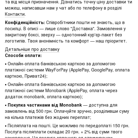
та від місця призначення. Дізнатись точну ціну доставки ти
можеш, написавши нам у чат або по телефону в розділі
Контакти
.
Конфіденційність:
Співробітники пошти не знають, що в
посилці. В описі — лише слово "Доставка". Замовлення у
закритому боксі, зверху — однотонний кур'єр-пакет без
логотипів. Твоя анонімність та комфорт — наш пріоритет.
Детальніше про доставку
Способи оплати:
▪ Онлайн-оплата банківською карткою за допомогою
платіжної системи WayForPay (ApplePay, GooglePay, оплата
карткою, Приват24);
▪ Онлайн-оплата банківською карткою за допомогою
платіжної системи Monobank (ApplePay, оплата через
додаток monobank, оплата карткою);
▪
Покупка частинами від Monobank
— доступна для
замовлень від 500 грн. Оплачуйте зручно, розділивши суму
на кілька платежів без жодних переплат;
▪ Післяплата на пошті. Це можливо по передоплаті 150 грн.
Послуга післяплати складає 20 грн. + 2% від суми твого
замовлення. Ця послуга оплачується отримувачем