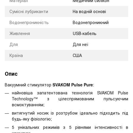
Матеріал
Медичний силікон
Сумісні лубриканти
На водній основі
Водонепроникність
Водонепроникний
Живлення
USB-кабель
Для
Для неї
Країна
США
Опис
Вакуумний стимулятор
SVAKOM Pulse Pure
:
найновіша запатентована технологія SVAKOM Pulse
Technology™ з цілеспрямованим пульсуючим
всмоктуванням;
витягнутий носик із розтрубом ідеально підходить під
будь-яку фізіологію;
5 унікальних режимів з 5 рівнями інтенсивності в