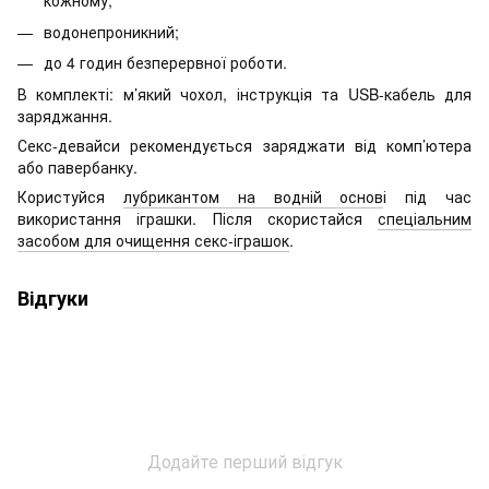
кожному;
водонепроникний;
до 4 годин безперервної роботи.
В комплекті: м’який чохол, інструкція та USB-кабель для
заряджання.
Секс-девайси рекомендується заряджати від комп’ютера
або павербанку.
Користуйся
лубрикантом на водній основ
і під час
використання іграшки. Після скористайся
спеціальним
засобом для очищення секс-іграшок
.
Відгуки
Додайте перший відгук