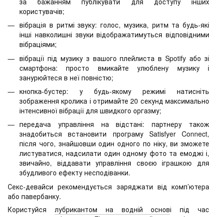
за бажанням публікувати для доступу інших
користувачів;
вібрація в ритмі звуку: голос, музика, ритм та будь-які
інші навколишні звуки відображатимуться відповідними
вібраціями;
вібрації під музику з вашого плейлиста в Spotify або зі
смартфона: просто вмикайте улюблену музику і
занурюйтеся в неї повністю;
кнопка-бустер: у будь-якому режимі натисніть
зображення кролика і отримайте 20 секунд максимально
інтенсивної вібрації для швидкого оргазму;
передача управління на відстані: партнеру також
знадобиться встановити програму Satisfyer Connect,
після чого, знайшовши один одного по ніку, ви зможете
листуватися, надсилати один одному фото та емоджі і,
звичайно, віддавати управління своєю іграшкою для
збудливого ефекту несподіванки.
Секс-девайси рекомендується заряджати від комп’ютера
або павербанку.
Користуйся
лубрикантом на водній основ
і під час