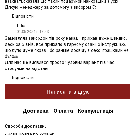
взахваті,сказала що такий подарунок найкращий з усіх .
Дякую менеджеру за допомогу з вибором 🥰
Відповісти
Lilia
01.05.2024 в 17:43
Замовляла закордон пів року назад - приїхав дуже швидко,
десь за 5 днів, все приїхало в гарному стані, з інструкцією,
що було дуже якраз - бо раніше досвіду з секс-іграшками не
було🙈
Для нас це виявився просто чудовий варіант під час
стосунків на відстані!
Відповісти
Написати відгук
Доставка
Оплата
Консультація
Способи доставки:
▪ Нова Пошта по Україні;