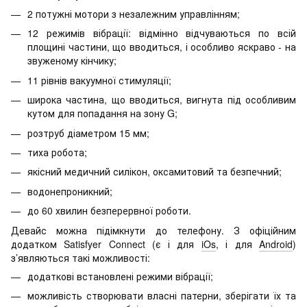
2 потужні мотори з незалежним управлінням;
12 режимів вібрації: відмінно відчуваються по всій
площині частини, що вводиться, і особливо яскраво - на
звуженому кінчику;
11 рівнів вакуумної стимуляції;
широка частина, що вводиться, вигнута під особливим
кутом для попадання на зону G;
розтруб діаметром 15 мм;
тиха робота;
якісний медичний силікон, оксамитовий та безпечний;
водонепроникний;
до 60 хвилин безперервної роботи.
Девайс можна підімкнути до телефону. З офіційним
додатком Satisfyer Connect (є і для
iOs
, і для
Android
)
з’являються такі можливості:
додаткові встановлені режими вібрації;
можливість створювати власні патерни, зберігати їх та