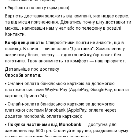
▪ УкрПошта по світу (крім росії).
Вартість доставки залежить від компанії, яка надає сервіс,
та від місця призначення. Дізнатись точну ціну доставки ти
можеш, написавши нам у чат або по телефону в розділі
Контакти
.
Конфіденційність:
Співробітники пошти не знають, що в
посилці. В описі — лише слово "Доставка". Замовлення у
закритому боксі, зверху — однотонний кур'єр-пакет без
логотипів. Твоя анонімність та комфорт — наш пріоритет.
Детальніше про доставку
Способи оплати:
▪ Онлайн-оплата банківською карткою за допомогою
платіжної системи WayForPay (ApplePay, GooglePay, оплата
карткою, Приват24);
▪ Онлайн-оплата банківською карткою за допомогою
платіжної системи Monobank (ApplePay, оплата через
додаток monobank, оплата карткою);
▪
Покупка частинами від Monobank
— доступна для
замовлень від 500 грн. Оплачуйте зручно, розділивши суму
на кілька платежів без жодних переплат;