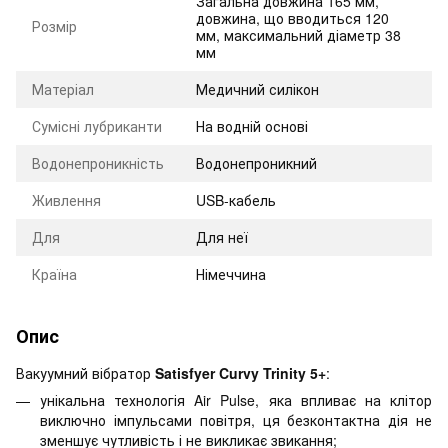
Загальна довжина 165 мм,
довжина, що вводиться 120
Розмір
мм, максимальний діаметр 38
мм
Матеріал
Медичний силікон
Сумісні лубриканти
На водній основі
Водонепроникність
Водонепроникний
Живлення
USB-кабель
Для
Для неї
Країна
Німеччина
Опис
Вакуумний вібратор
Satisfyer Curvy Trinity 5+
:
унікальна технологія Air Pulse, яка впливає на клітор
виключно імпульсами повітря, ця безконтактна дія не
зменшує чутливість і не викликає звикання;