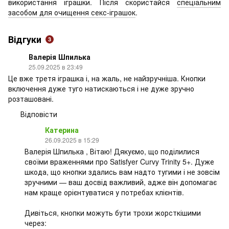
використання іграшки. Після скористайся
спеціальним
засобом для очищення секс-іграшок
.
Відгуки
3
Валерія Шпилька
25.09.2025 в 23:49
Це вже третя іграшка і, на жаль, не найзручніша. Кнопки
включення дуже туго натискаються і не дуже зручно
розташовані.
Відповісти
Катерина
26.09.2025 в 15:29
Валерія Шпилька , Вітаю! Дякуємо, що поділилися
своїми враженнями про Satisfyer Curvy Trinity 5+. Дуже
шкода, що кнопки здались вам надто тугими і не зовсім
зручними — ваш досвід важливий, адже він допомагає
нам краще орієнтуватися у потребах клієнтів.
Дивіться, кнопки можуть бути трохи жорсткішими
через: