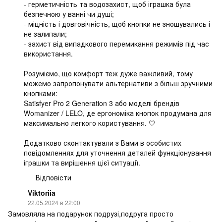
- герметичність та водозахист, щоб іграшка була
безпечною у ванні чи душі;
- міцність і довговічність, щоб кнопки не зношувались і
не залипали;
- захист від випадкового перемикання режимів під час
використання.
Розуміємо, що комфорт теж дуже важливий, тому
можемо запропонувати альтернативи з більш зручними
кнопками:
Satisfyer Pro 2 Generation 3 або моделі брендів
Womanizer / LELO, де ергономіка кнопок продумана для
максимально легкого користування. 🤍
Додатково сконтактували з Вами в особистих
повідомленнях для уточнення деталей функціонування
іграшки та вирішення цієї ситуації.
Відповісти
Viktoriia
22.05.2024 в 22:00
Замовляла на подарунок подрузі,подруга просто