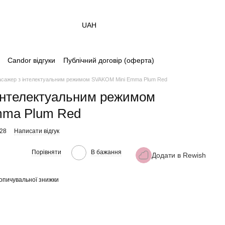
UAH
Candor відгуки
Публічний договір (оферта)
асажер з інтелектуальним режимом SVAKOM Mini Emma Plum Red
інтелектуальним режимом
mma Plum Red
828
Написати відгук
Порівняти
В бажання
Додати в Rewish
опичувальної знижки