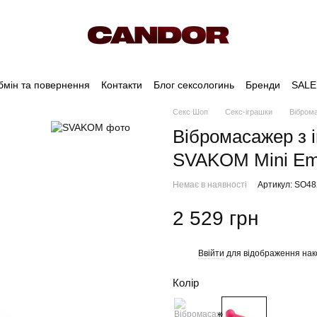
бмін та повернення
Контакти
Блог сексологинь
Бренди
SALE
Секс Шоп
Секс-іграшки
Вібром
Вібромасажер з 
SVAKOM Mini E
Немає в наявності
Артикул: SO4
2 529 грн
Ввійти
для відображення нак
%
Колір