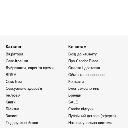
Каталог
Клієнтам
Вібратори
Вхід до кабінету
Секс-іграшки
Про Candor Place
Лубриканти, спреї та креми
Оплата і доставка
BDSM
Обмін та повернення
Секс-Ігри
Контакти
Сексуальне здоров'я
Блог сексологинь
Інклюзія
Бренди
Книги
SALE
Білизна
Candor відгуки
Захист
Публічний договір (оферта)
Подарункові бокси
Накопичувальна система