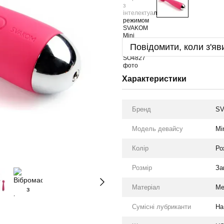
Повідомити, коли з'яв
Характеристики
Бренд
S
Модель девайсу
Mi
Колір
Ро
Розмір
За
Матеріал
Ме
Сумісні лубриканти
На