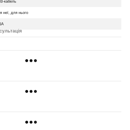
B-кабель
я неї, для нього
ША
сультація