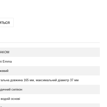
иться
VAKOM
ni Emma
жевий
гальна довжина 165 мм, максимальний діаметр 37 мм
дичний силікон
 водній основі