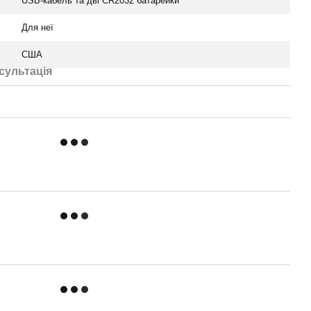
USB-кабель та дві CR2032 батарейки
Для неї
США
сультація