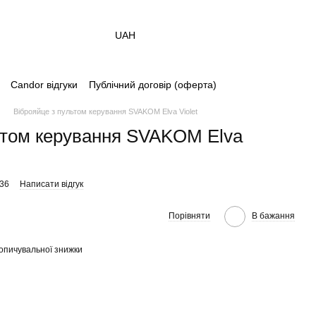
UAH
Candor відгуки
Публічний договір (оферта)
Віброяйце з пультом керування SVAKOM Elva Violet
ьтом керування SVAKOM Elva
836
Написати відгук
Порівняти
В бажання
опичувальної знижки