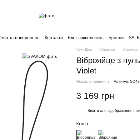
бмін та повернення
Контакти
Блог сексологинь
Бренди
SALE
Секс Шоп
Вібратори
Віброяйця
Віброяйце з пул
Violet
Немає в наявності
Артикул: SO4
3 169 грн
Ввійти
для відображення нак
%
Колір