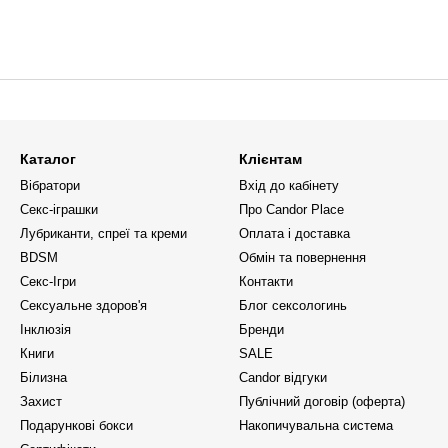
Каталог
Клієнтам
Вібратори
Вхід до кабінету
Секс-іграшки
Про Candor Place
Лубриканти, спреї та креми
Оплата і доставка
BDSM
Обмін та повернення
Секс-Ігри
Контакти
Сексуальне здоров'я
Блог сексологинь
Інклюзія
Бренди
Книги
SALE
Білизна
Candor відгуки
Захист
Публічний договір (оферта)
Подарункові бокси
Накопичувальна система