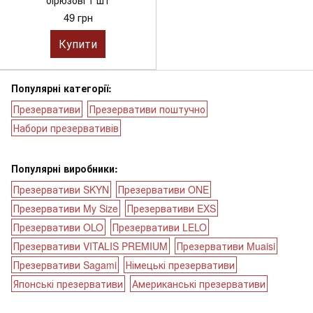
49 грн
Купити
Популярні категорії:
Презервативи
Презервативи поштучно
Набори презервативів
Популярні виробники:
Презервативи SKYN
Презервативи ONE
Презервативи My Size
Презервативи EXS
Презервативи OLO
Презервативи LELO
Презервативи VITALIS PREMIUM
Презервативи Muaisi
Презервативи Sagami
Німецькі презервативи
Японські презервативи
Американські презервативи