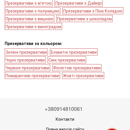
Презервативи з м’ятою
Презервативи з Дайкірі
Презервативи з полуницею
Презервативи з Піна Коладою
Презервативи з вишнею
Презервативи з шоколадом
Презервативи з виноградом
Презервативи за кольором:
Зелені презервативи
Блакитні презервативи
Чорні презервативи
Сині презервативи
Червоні презервативи
Фіолетові презервативи
Помаранчеві презервативи
Жовті презервативи
+380914810061
Контакти
Повна версія сайту