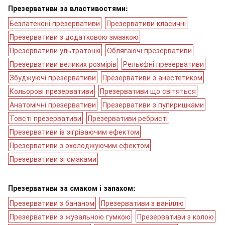
Презервативи за властивостями:
Безлатексні презервативи
Презервативи класичні
Презервативи з додатковою змазкою
Презервативи ультратонкі
Облягаючі презервативи
Презервативи великих розмірів
Рельєфні презервативи
Збуджуючі презервативи
Презервативи з анестетиком
Кольорові презервативи
Презервативи що світяться
Анатомічні презервативи
Презервативи з пупиришками
Товсті презервативи
Презервативи ребристі
Презервативи із зігріваючим ефектом
Презервативи з охолоджуючим ефектом
Презервативи зі смаками
Презервативи за смаком і запахом:
Презервативи з бананом
Презервативи з ваніллю
Презервативи з жувальною гумкою
Презервативи з колою