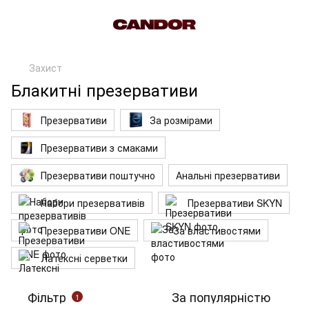
Захист
Блакитні презервативи
Презервативи
За розмірами
Презервативи з смаками
Презервативи поштучно
Анальні презервативи
Набори презервативів
Презервативи SKYN
Презервативи ONE
За властивостями
Латексні серветки
Фільтр
За популярністю
1