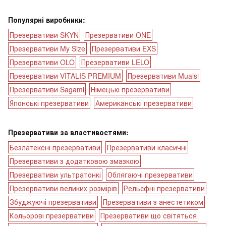
Популярні виробники:
Презервативи SKYN
Презервативи ONE
Презервативи My Size
Презервативи EXS
Презервативи OLO
Презервативи LELO
Презервативи VITALIS PREMIUM
Презервативи Muaisi
Презервативи Sagami
Німецькі презервативи
Японські презервативи
Американські презервативи
Презервативи за властивостями:
Безлатексні презервативи
Презервативи класичні
Презервативи з додатковою змазкою
Презервативи ультратонкі
Облягаючі презервативи
Презервативи великих розмірів
Рельєфні презервативи
Збуджуючі презервативи
Презервативи з анестетиком
Кольорові презервативи
Презервативи що світяться