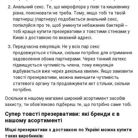
Анальний секс. Те, що мікрофлора у піхві та кишківнику
різна, пояснювати не треба. Тому, якщо тобі та твоїй
партнерці (партнеру) подобається анальний секс,
попіклуйся про те, щоб уникнути небажаних бактерій –
тобі краще купити презервативи з товстими стінками у
Києві з доставкою по вказаній адресі.
Передчасна еякуляція. Не у всіх пар секс
продовжується стільки, скільки потрібно для отримання
задоволення обома партнерами. Через тонкий латекс
підвищується чутливість члена, тому еякуляція
відбувається вже через декілька хвилин. Якщо замовити
товсті презервативи, можна зменшити чутливість
статевого органу та продовжувати акт стільки, скільки
потрібно.
Оскільки в нашому магазині широкий асортимент засобів
захисту, ти обов’язково підбереш те, що потрібно саме тобі.
Супер товсті презервативи: які бренди є в
нашому асортименті
Міцні презервативи з доставкою по Україні можна купити
таких виробників: