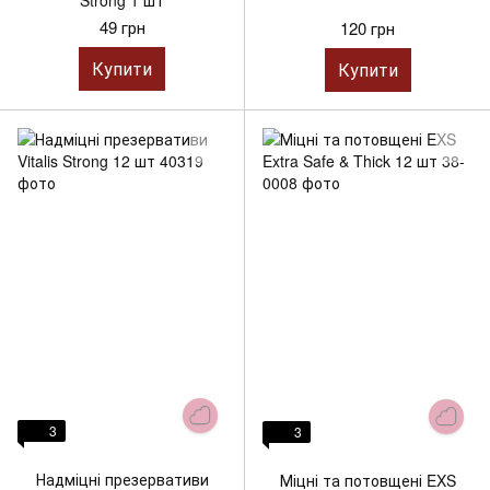
49 грн
120 грн
Купити
Купити
3
3
Надміцні презервативи
Міцні та потовщені EXS