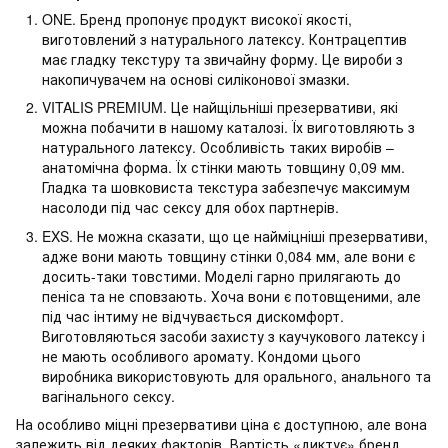
ONE. Бренд пропонує продукт високої якості,
виготовлений з натурального латексу. Контрацептив
має гладку текстуру та звичайну форму. Це вироби з
накопичувачем на основі силіконової змазки.
VITALIS PREMIUM. Це найщільніші презервативи, які
можна побачити в нашому каталозі. Їх виготовляють з
натурального латексу. Особливість таких виробів –
анатомічна форма. Їх стінки мають товщину 0,09 мм.
Гладка та шовковиста текстура забезпечує максимум
насолоди під час сексу для обох партнерів.
EXS. Не можна сказати, що це найміцніші презервативи,
адже вони мають товщину стінки 0,084 мм, але вони є
досить-таки товстими. Моделі гарно прилягають до
пеніса та не сповзають. Хоча вони є потовщеними, але
під час інтиму не відчувається дискомфорт.
Виготовляються засоби захисту з каучукового латексу і
не мають особливого аромату. Кондоми цього
виробника використовують для орального, анального та
вагінального сексу.
На особливо міцні презервативи ціна є доступною, але вона
залежить від деяких факторів. Вартість «диктує» бренд,