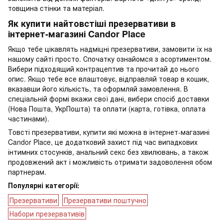
товщина стінки та матеріал.
Як купити найтовстіші презервативи в
інтернет-магазині Candor Place
Якщо тебе цікавлять надміцні презервативи, замовити їх на
нашому сайті просто. Спочатку ознайомся з асортиментом.
Вибери підходящий контрацептив та прочитай до нього
опис. Якщо тебе все влаштовує, відправляй товар в кошик,
вказавши його кількість, та оформляй замовлення. В
спеціальній формі вкажи свої дані, вибери спосіб доставки
(Нова Пошта, УкрПошта) та оплати (карта, готівка, оплата
частинами).
Товсті презервативи, купити які можна в інтернет-магазині
Candor Place, це додатковий захист під час випадкових
інтимних стосунків, анальний секс без хвилювань, а також
продовжений акт і можливість отримати задоволення обом
партнерам.
Популярні категорії:
Презервативи
Презервативи поштучно
Набори презервативів