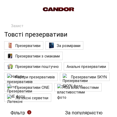
Захист
Товсті презервативи
Презервативи
За розмірами
Презервативи з смаками
Презервативи поштучно
Анальні презервативи
Набори презервативів
Презервативи SKYN
Презервативи ONE
За властивостями
Латексні серветки
Фільтр
За популярністю
1