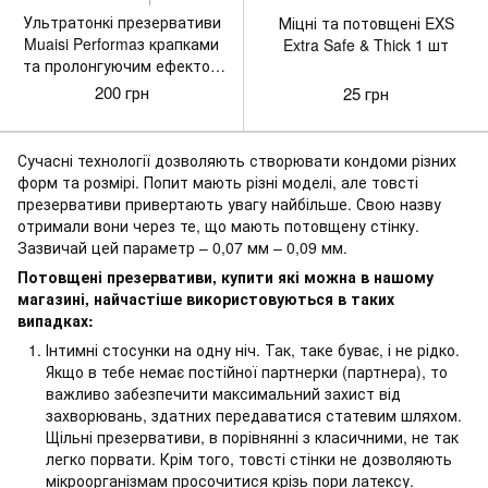
Ультратонкі презервативи
Міцні та потовщені EXS
Muaisi Performaз крапками
Extra Safe & Thick 1 шт
та пролонгуючим ефектом
10 шт
200 грн
25 грн
Сучасні технології дозволяють створювати кондоми різних
форм та розмірі. Попит мають різні моделі, але товсті
презервативи привертають увагу найбільше. Свою назву
отримали вони через те, що мають потовщену стінку.
Зазвичай цей параметр – 0,07 мм – 0,09 мм.
Потовщені презервативи, купити які можна в нашому
магазині, найчастіше використовуються в таких
випадках:
Інтимні стосунки на одну ніч. Так, таке буває, і не рідко.
Якщо в тебе немає постійної партнерки (партнера), то
важливо забезпечити максимальний захист від
захворювань, здатних передаватися статевим шляхом.
Щільні презервативи, в порівнянні з класичними, не так
легко порвати. Крім того, товсті стінки не дозволяють
мікроорганізмам просочитися крізь пори латексу.