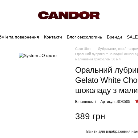
бмін та повернення
Контакти
Блог сексологинь
Бренди
SALE
Секс Шоп
Лубриканти, спреї та кре
Оральний лубрикант на водній основі Sy
малиновим трюфелем 30 мл
Оральний лубрик
Gelato White Cho
шоколаду з мал
В наявності
Артикул: SO3505
389 грн
Ввійти
для відображення нак
%