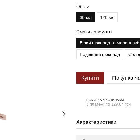
Об'єм
30 мл
120 мл
Смаки / аромати
Білий шоколад та малинови
Подвійний шоколад
Соло
Купити
Покупка ч
ПОКУПКА ЧАСТИНАМИ
3 платежі по 129.67 грн
Характеристики