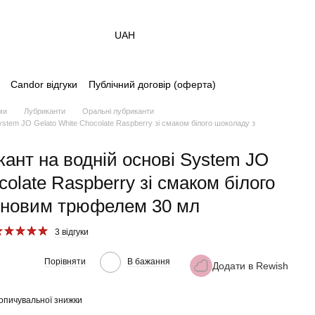
UAH
Candor відгуки
Публічний договір (оферта)
ми
Лубриканти
Оральні лубриканти
stem JO Gelato White Chocolate Raspberry зі смаком білого шоколаду з
ант на водній основі System JO
colate Raspberry зі смаком білого
иновим трюфелем 30 мл
3 відгуки
Порівняти
В бажання
Додати в Rewish
опичувальної знижки