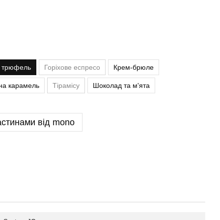
й трюфель
Горіхове еспресо
Крем-брюле
на карамель
Тірамісу
Шоколад та м'ята
астинами від mono