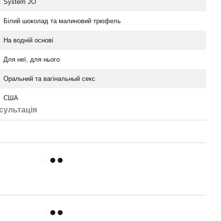
System JO
Білий шоколад та малиновий трюфель
На водній основі
Для неї, для нього
Оральний та вагінальный секс
США
сультація