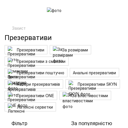
Захист
Презервативи
Презервативи
За розмірами
Презервативи з смаками
Презервативи поштучно
Анальні презервативи
Набори презервативів
Презервативи SKYN
Презервативи ONE
За властивостями
Латексні серветки
Фільтр
За популярністю